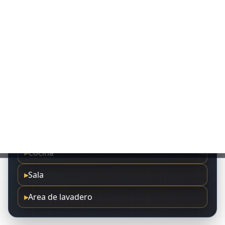
▸
Cocina
▸
Sala
▸
Area de lavadero
¿TE INTERESA ESTA
PROPIEDAD
?
Enviar por WhatsApp