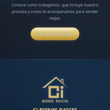
Ci BIENES RAICES
Soluciones inmobiliarias, avalúos, regularización y
acompañamiento profesional en La Paz, Baja California
Sur.
NAVEGACIÓN
Inicio
Inventario
Anuncia tu propiedad
SÍGUENOS