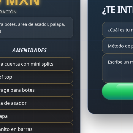
¿TE IN
ra botes, area de asador, palapa,
s
AMENIDADES
a cuenta con mini splits
f top
age para botes
a de asador
lapa
nito en barras