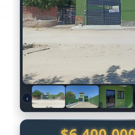
‹
$6,400,00