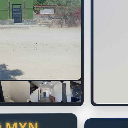
›
0 MXN