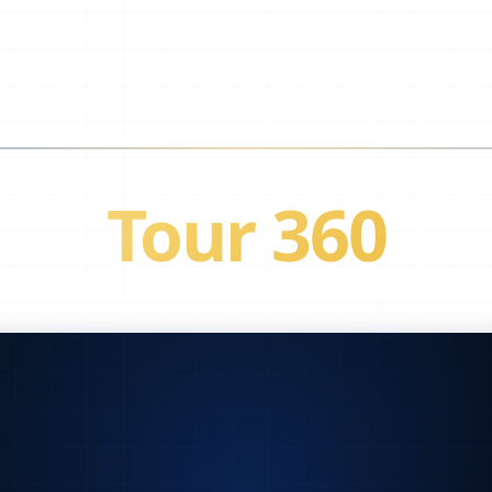
Tour
360